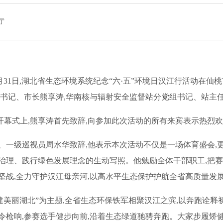
厅
际,5月31日,湖北省生态环境系统纪念“六·五”环境日汉江行活动
副书记、市长熊享涛,华南核与辐射安全监督站分党组书记、站主
幕式上,熊享涛首先致辞,向参加此次活动的所有来宾表示热烈欢
、一级巡视员周水华致辞,他表示本次活动不仅是一场体育盛会,
治理、践行绿色发展理念的生动写照。他勉励全体干部职工,把赛
坚战,全力守护汉江母亲河,以高水平生态保护护航全省高质量发
共建美丽湖北”为主题,全省生态环保铁军相聚汉江之滨,以奔跑诠释
令枪响,参赛选手健步向前,沿着生态绿道驰骋奔跑。大家步履矫