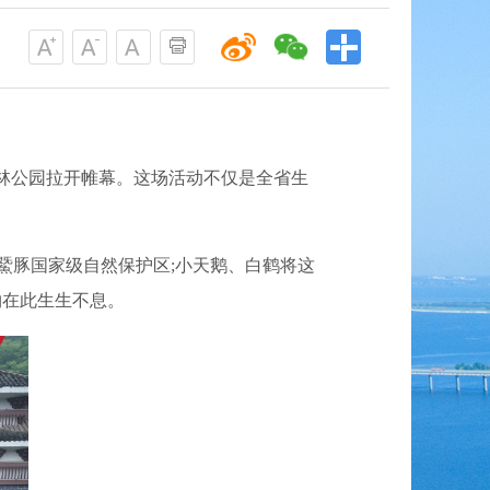
山森林公园拉开帷幕。这场活动不仅是全省生
白鱀豚国家级自然保护区;小天鹅、白鹤将这
物在此生生不息。