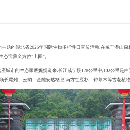
荣”为主题的湖北省2026年国际生物多样性日宣传活动,在咸宁潜
生态宝藏全方位“出圈”。
座城市的生态家底娓娓道来:长江咸宁段128公里中,102公里是
,白颈长尾雉、云豹、金雕安然栖息,南方红豆杉、钟萼木等古老植