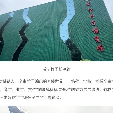
咸宁竹子博览馆
,仿佛踏入一个由竹子编织的奇妙世界——墙壁、地板、楼梯全由
、育竹、业竹、赏竹”的展线徐徐展开,竹的魅力层层递进。竹林
量正成为咸宁市绿色发展的宝贵资源。