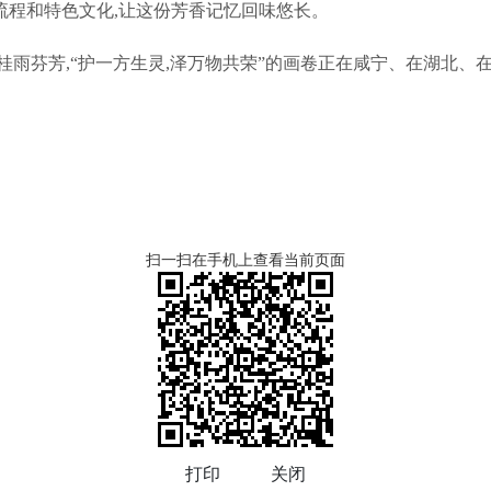
流程和特色文化,让这份芳香记忆回味悠长。
桂雨芬芳,“护一方生灵,泽万物共荣”的画卷正在咸宁、在湖北、
扫一扫在手机上查看当前页面
打印
关闭